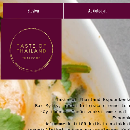
Etusivu
Aukioloajat
Taste of Thailand Espoonkesk
Bar Mylly, jonka tiloissa olemme toi
käyttöönsä. Tämän vuoksi emme vali
Espoon
Haluamme kiittää kaikkia asiakka