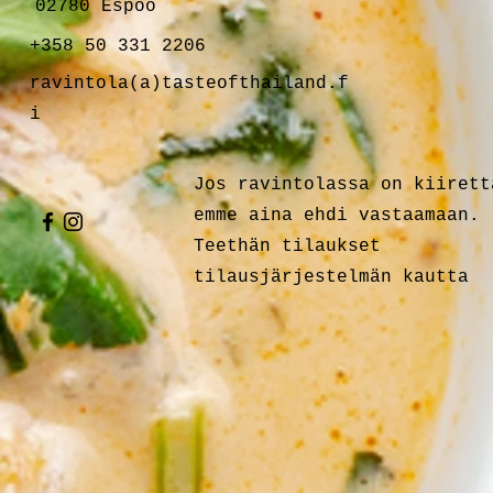
02780 Espoo
+358 50 331 2206
ravintola(a)tasteofthailand.f
i
Jos ravintolassa on kiirett
emme aina ehdi vastaamaan.
Teethän tilaukset
tilausjärjestelmän kautta